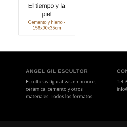
El tiempo y la
piel
Cemento y hierro -
156x90x35cm
ANGEL GIL ESCULTOR
CO
Esculturas figurativas en bronce,
Tel.
cerámica, cemento y otros
info
materiales. Todos los formatos.