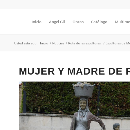
Inicio
Angel Gil
Obras
Catálogo
Multime
Usted está aquí:
Inicio
/
Noticias
/
Ruta de las esculturas.
/
Esculturas de 
MUJER Y MADRE DE R